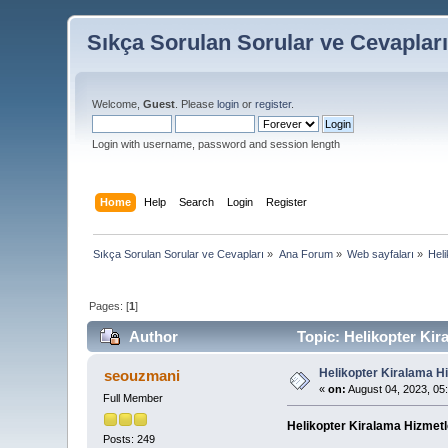
Sıkça Sorulan Sorular ve Cevaplar
Welcome,
Guest
. Please
login
or
register
.
Login with username, password and session length
Home
Help
Search
Login
Register
Sıkça Sorulan Sorular ve Cevapları
»
Ana Forum
»
Web sayfaları
»
Heli
Pages: [
1
]
Author
Topic: Helikopter Kir
Helikopter Kiralama Hi
seouzmani
«
on:
August 04, 2023, 05
Full Member
Helikopter Kiralama Hizmetl
Posts: 249