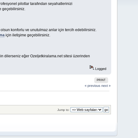
fesyonel pilotlar tarafından seyahatlerinizi
 geçebilirsiniz.
ili olsun konforlu ve unutulmaz anlar için tercih edebilirsiniz.
ama
için iletişime geçebilirsiniz.
in dilerseniz eğer Ozeljetkiralama.net sitesi üzerinden
Logged
PRINT
« previous
next »
Jump to: