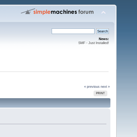
News:
SMF - Just Installed!
« previous
next »
PRINT