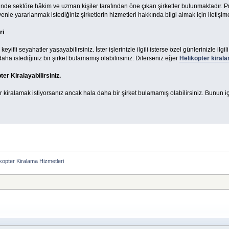
nde sektöre hâkim ve uzman kişiler tarafından öne çıkan şirketler bulunmaktadır. Pro
enle yararlanmak istediğiniz şirketlerin hizmetleri hakkında bilgi almak için iletişime
ri
eyifli seyahatler yaşayabilirsiniz. İster işlerinizle ilgili isterse özel günlerinizle ilg
 daha istediğiniz bir şirket bulamamış olabilirsiniz. Dilerseniz eğer
Helikopter kiral
ter Kiralayabilirsiniz.
 kiralamak istiyorsanız ancak hala daha bir şirket bulamamış olabilirsiniz. Bunun iç
kopter Kiralama Hizmetleri