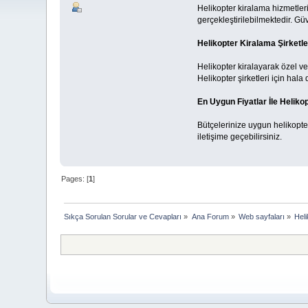
Helikopter kiralama hizmetleri
gerçekleştirilebilmektedir. Güv
Helikopter Kiralama Şirketle
Helikopter kiralayarak özel ve k
Helikopter şirketleri için hala
En Uygun Fiyatlar İle Helikop
Bütçelerinize uygun helikopter
iletişime geçebilirsiniz.
Pages: [
1
]
Sıkça Sorulan Sorular ve Cevapları
»
Ana Forum
»
Web sayfaları
»
Heli