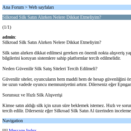
Ana Forum > Web sayfaları
Silkroad Silk Satın Alırken Nelere Dikkat Etmeliyim?
(1/1)
admin
:
Silkroad Silk Satın Alırken Nelere Dikkat Etmeliyim?
Silk satın alırken dikkat edilmesi gereken en önemli nokta alışveriş ya
bilgilerini koruyan sistemlere sahip platformlar tercih edilmelidir.
Neden Güvenilir Silk Satış Siteleri Tercih Edilmeli?
Güvenilir siteler, oyuncuların hem maddi hem de hesap güvenliğini ön p
ise uzun vadede oyuncu memnuniyetini artırır. Dilerseniz eğer Epngame.c
Sorunsuz ve Hızlı Silk Alışverişi
Kimse satın aldığı silk için uzun süre beklemek istemez. Hızlı ve soru
tercih edilir. Dilerseniz eğer Silkroad Silk Satın Al üzerinden inceleme
Navigation
[0]
Message Index