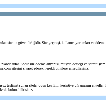
pılan sitenin güvenilirliğidir. Site geçmişi, kullanıcı yorumları ve öde
landa tutar. Sorunsuz ödeme altyapısı, müşteri desteği ve şeffaf işlem 
om sitesini ziyaret ederek gerekli bilgilere erişebilirsiniz.
nsuz teslimat sunan siteler oyun keyfinin kesintiye uğramasını engeller
lerde bulunabilirisiniz.