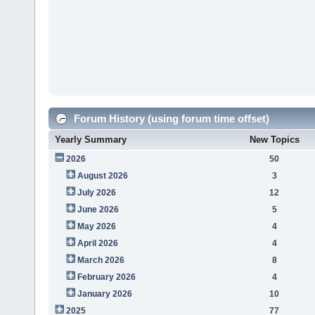
Forum History (using forum time offset)
Yearly Summary
New Topics
2026
50
August 2026
3
July 2026
12
June 2026
5
May 2026
4
April 2026
4
March 2026
8
February 2026
4
January 2026
10
2025
77