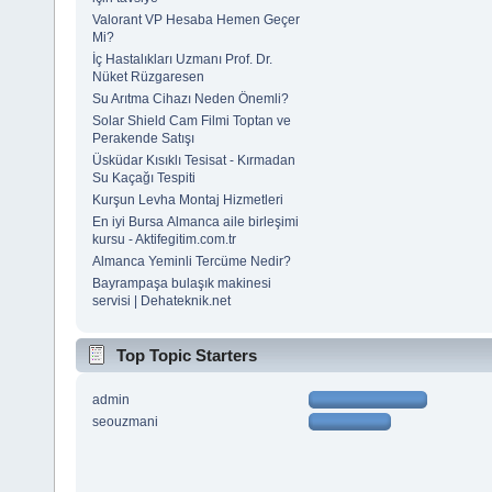
Valorant VP Hesaba Hemen Geçer
Mi?
İç Hastalıkları Uzmanı Prof. Dr.
Nüket Rüzgaresen
Su Arıtma Cihazı Neden Önemli?
Solar Shield Cam Filmi Toptan ve
Perakende Satışı
Üsküdar Kısıklı Tesisat - Kırmadan
Su Kaçağı Tespiti
Kurşun Levha Montaj Hizmetleri
En iyi Bursa Almanca aile birleşimi
kursu - Aktifegitim.com.tr
Almanca Yeminli Tercüme Nedir?
Bayrampaşa bulaşık makinesi
servisi | Dehateknik.net
Top Topic Starters
admin
seouzmani