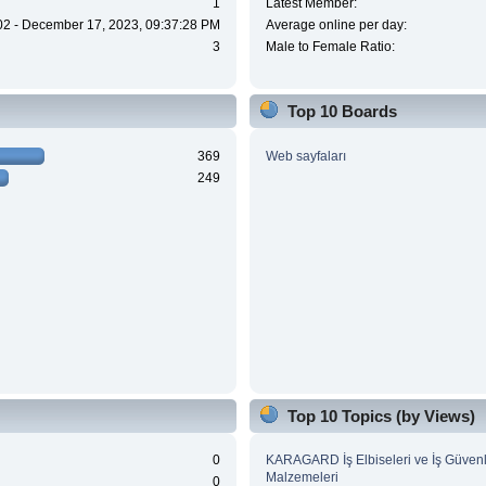
1
Latest Member:
02 - December 17, 2023, 09:37:28 PM
Average online per day:
3
Male to Female Ratio:
Top 10 Boards
369
Web sayfaları
249
Top 10 Topics (by Views)
0
KARAGARD İş Elbiseleri ve İş Güvenl
Malzemeleri
0