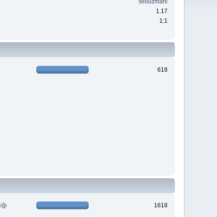
seouzmani
1.17
1:1
618
iği
1618