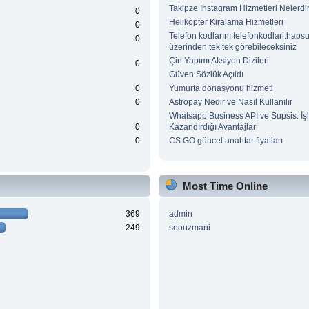
Takipze Instagram Hizmetleri Nelerdi
0
Helikopter Kiralama Hizmetleri
0
Telefon kodlarını telefonkodlari.hap
0
üzerinden tek tek görebileceksiniz
Çin Yapımı Aksiyon Dizileri
0
Güven Sözlük Açıldı
0
Yumurta donasyonu hizmeti
0
Astropay Nedir ve Nasıl Kullanılır
Whatsapp Business API ve Supsis: İş
0
Kazandırdığı Avantajlar
0
CS GO güncel anahtar fiyatları
Most Time Online
369
admin
249
seouzmani