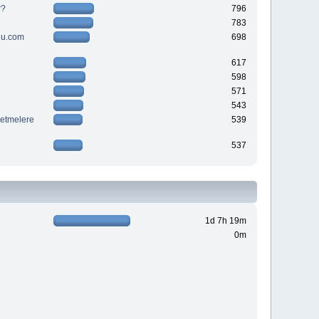
r?
796
783
suu.com
698
617
598
571
543
letmelere
539
537
1d 7h 19m
0m