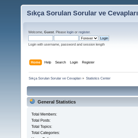
Sıkça Sorulan Sorular ve Cevaplar
Welcome,
Guest
. Please
login
or
register
.
Login with username, password and session length
Home
Help
Search
Login
Register
Sıkça Sorulan Sorular ve Cevapları
»
Statistics Center
General Statistics
Total Members:
Total Posts:
Total Topics:
Total Categories: