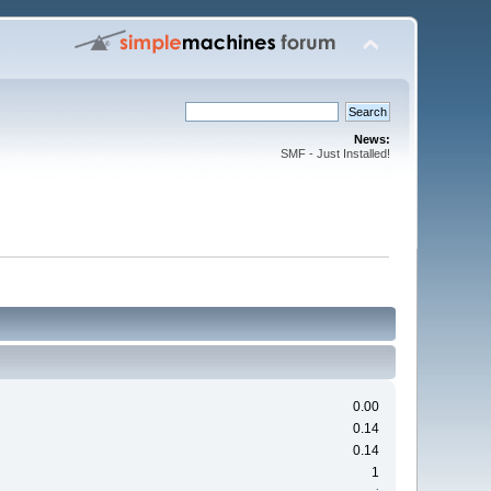
News:
SMF - Just Installed!
0.00
0.14
0.14
1