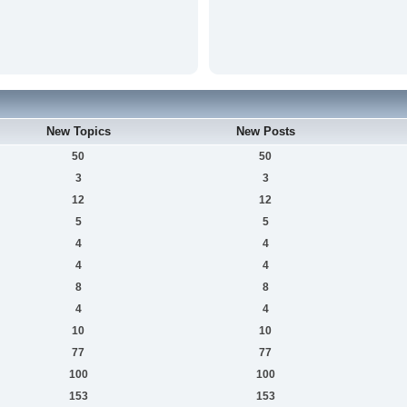
New Topics
New Posts
50
50
3
3
12
12
5
5
4
4
4
4
8
8
4
4
10
10
77
77
100
100
153
153