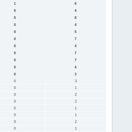
1
6
0
4
0
8
0
4
0
5
0
7
0
4
0
7
0
7
0
4
0
3
0
3
0
1
0
2
0
2
0
1
0
1
0
2
0
1