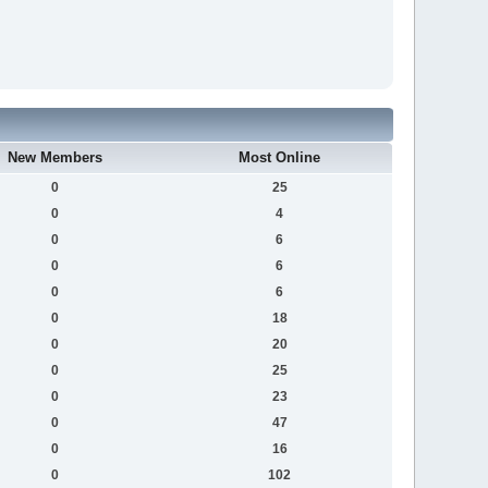
New Members
Most Online
0
25
0
4
0
6
0
6
0
6
0
18
0
20
0
25
0
23
0
47
0
16
0
102