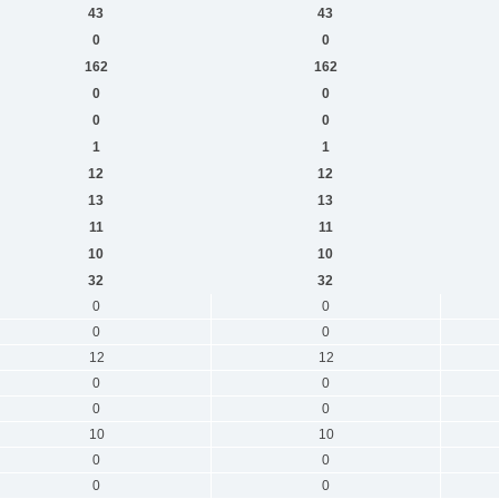
43
43
0
0
162
162
0
0
0
0
1
1
12
12
13
13
11
11
10
10
32
32
0
0
0
0
12
12
0
0
0
0
10
10
0
0
0
0